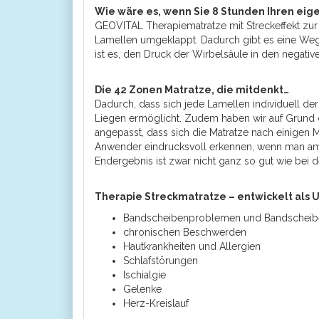
Wie wäre es, wenn Sie 8 Stunden Ihren eig
GEOVITAL Therapiematratze mit Streckeffekt z
Lamellen umgeklappt. Dadurch gibt es eine Wegv
ist es, den Druck der Wirbelsäule in den negativ
Die 42 Zonen Matratze, die mitdenkt…
Dadurch, dass sich jede Lamellen individuell de
Liegen ermöglicht. Zudem haben wir auf Grund 
angepasst, dass sich die Matratze nach einigen M
Anwender eindrucksvoll erkennen, wenn man am 
Endergebnis ist zwar nicht ganz so gut wie bei
Therapie Streckmatratze – entwickelt als U
Bandscheibenproblemen und Bandscheibe
chronischen Beschwerden
Hautkrankheiten und Allergien
Schlafstörungen
Ischialgie
Gelenke
Herz-Kreislauf