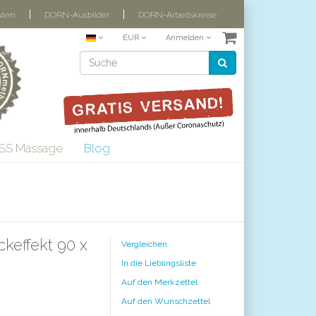
|
|
uten
DORN-Ausbilder
DORN-Arbeitskreise
EUR
Anmelden
SS Massage
Blog
keffekt 90 x
Vergleichen
In die Lieblingsliste
Auf den Merkzettel
Auf den Wunschzettel