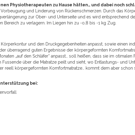
enen Physiotherapeuten zu Hause hätten… und dabei noch sch
ur Vorbeugung und Linderung von Rückenschmerzen. Durch das Körp
erlängerung zur Ober- und Unterseite und es wird entsprechend dem
en Bereich zu verlagern. Im Liegen hin zu -o,8 bis -1 kg Zug.
r Körperkontur und den Druckgegebenheiten anpasst, sowie einen indi
der überragend guten Ergebnisse der körpergeformten Komfortmatrat
onaten „auf den Schläfer“ anpasst… soll heißen, dass sie im otimalen
Fussende über die Matratze peilt und sieht, wo Entlastungs- und Un
 der reell körpergeformten Komfortmatratze… kommt dem aber schon 
nterstützung bei:
nvorfall