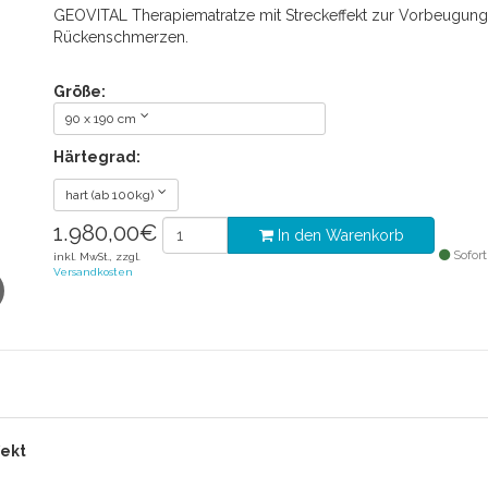
GEOVITAL Therapiematratze mit Streckeffekt zur Vorbeugun
Rückenschmerzen.
Größe:
90 x 190 cm
Härtegrad:
hart (ab 100kg)
1.980,00
€
In den Warenkorb
Sofort
inkl. MwSt., zzgl.
Versandkosten
t
fekt