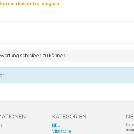
erreich kostenfrei möglich.
ewertung schreiben zu können.
or.
MATIONEN
KATEGORIEN
NE
Die 
m
NEU
damit
Vitalstoffe