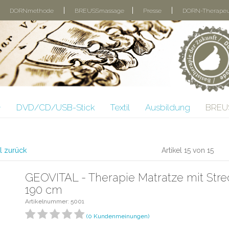
|
|
|
|
DORNmethode
BREUSSmassage
Presse
DORN-Therape
+
DVD/CD/USB-Stick
Textil
Ausbildung
BREU
el zurück
Artikel 15 von 15
GEOVITAL - Therapie Matratze mit Strec
190 cm
Artikelnummer: 5001
(0 Kundenmeinungen)